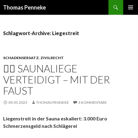
Suchen
Thomas Penneke
SPRINGE
PRIMÄR
ZUM
MENÜ
INHALT
Schlagwort-Archive: Liegestreit
SCHADENSERSATZ
,
ZIVILRECHT
🧖‍♂️ SAUNALIEGE
VERTEIDIGT – MIT DER
FAUST
09.05.2025
THOMAS PENNEKE
3 KOMMENTARE
Liegenstreit in der Sauna eskaliert: 3.000 Euro
Schmerzensgeld nach Schlägerei