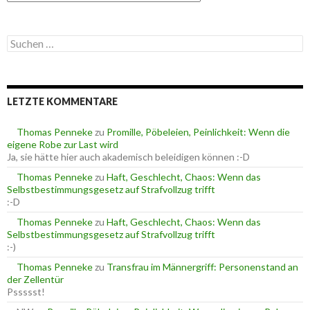
a
t
e
S
g
u
o
c
r
h
i
e
e
LETZTE KOMMENTARE
n
n
n
a
Thomas Penneke
zu
Promille, Pöbeleien, Peinlichkeit: Wenn die
c
eigene Robe zur Last wird
h
Ja, sie hätte hier auch akademisch beleidigen können :-D
:
Thomas Penneke
zu
Haft, Geschlecht, Chaos: Wenn das
Selbstbestimmungsgesetz auf Strafvollzug trifft
:-D
Thomas Penneke
zu
Haft, Geschlecht, Chaos: Wenn das
Selbstbestimmungsgesetz auf Strafvollzug trifft
:-)
Thomas Penneke
zu
Transfrau im Männergriff: Personenstand an
der Zellentür
Pssssst!