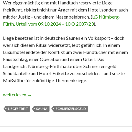
Wer eigenmächtig eine mit Handtuch reservierte Liege
freiräumt, riskiert nicht nur Ärger mit dem Hotel, sondern auch
mit der Justiz – und einem Nasenbeinbruch. (
LG Nürnberg-
Fürth, Urteil vom 09.10.2024 – 10 O 2087/23
).
Liege besetzen ist in deutschen Saunen ein Volkssport – doch
wer sich diesem Ritual widersetzt, lebt gefährlich. In einem
Luxushotel endete der Konflikt um zwei Handtücher mit einem
Faustschlag, einer Operation und einem Urteil. Das
Landgericht Nürnberg-Fürth hatte über Schmerzensgeld,
Schuldanteile und Hotel-Etikette zu entscheiden – und setzte
Maßstäbe für zukünftige Thermenkriege.
🧖‍♂️ Saunaliege verteidigt – mit der Faust
weiterlesen
→
LIEGESTREIT
SAUNA
SCHMERZENSGELD