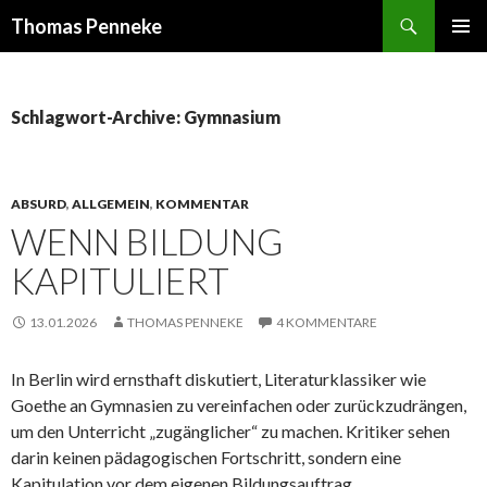
Suchen
Thomas Penneke
SPRINGE
PRIMÄR
ZUM
MENÜ
INHALT
Schlagwort-Archive: Gymnasium
ABSURD
,
ALLGEMEIN
,
KOMMENTAR
WENN BILDUNG
KAPITULIERT
13.01.2026
THOMAS PENNEKE
4 KOMMENTARE
In Berlin wird ernsthaft diskutiert, Literaturklassiker wie
Goethe an Gymnasien zu vereinfachen oder zurückzudrängen,
um den Unterricht „zugänglicher“ zu machen. Kritiker sehen
darin keinen pädagogischen Fortschritt, sondern eine
Kapitulation vor dem eigenen Bildungsauftrag.