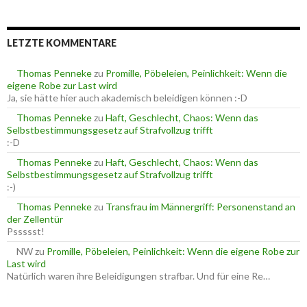
c
r
h
i
e
e
LETZTE KOMMENTARE
n
n
n
a
Thomas Penneke
zu
Promille, Pöbeleien, Peinlichkeit: Wenn die
c
eigene Robe zur Last wird
h
Ja, sie hätte hier auch akademisch beleidigen können :-D
:
Thomas Penneke
zu
Haft, Geschlecht, Chaos: Wenn das
Selbstbestimmungsgesetz auf Strafvollzug trifft
:-D
Thomas Penneke
zu
Haft, Geschlecht, Chaos: Wenn das
Selbstbestimmungsgesetz auf Strafvollzug trifft
:-)
Thomas Penneke
zu
Transfrau im Männergriff: Personenstand an
der Zellentür
Pssssst!
NW
zu
Promille, Pöbeleien, Peinlichkeit: Wenn die eigene Robe zur
Last wird
Natürlich waren ihre Beleidigungen strafbar. Und für eine Re…