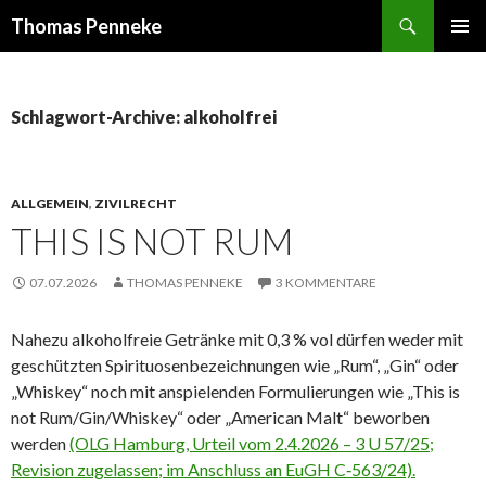
Suchen
Thomas Penneke
SPRINGE
PRIMÄR
ZUM
MENÜ
INHALT
Schlagwort-Archive: alkoholfrei
ALLGEMEIN
,
ZIVILRECHT
THIS IS NOT RUM
07.07.2026
THOMAS PENNEKE
3 KOMMENTARE
Nahezu alkoholfreie Getränke mit 0,3 % vol dürfen weder mit
geschützten Spirituosenbezeichnungen wie „Rum“, „Gin“ oder
„Whiskey“ noch mit anspielenden Formulierungen wie „This is
not Rum/Gin/Whiskey“ oder „American Malt“ beworben
werden
(OLG Hamburg, Urteil vom 2.4.2026 – 3 U 57/25;
Revision zugelassen; im Anschluss an EuGH C‑563/24).