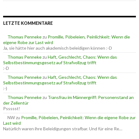
u
o
c
r
h
i
e
e
LETZTE KOMMENTARE
n
n
n
a
Thomas Penneke
zu
Promille, Pöbeleien, Peinlichkeit: Wenn die
c
eigene Robe zur Last wird
h
Ja, sie hätte hier auch akademisch beleidigen können :-D
:
Thomas Penneke
zu
Haft, Geschlecht, Chaos: Wenn das
Selbstbestimmungsgesetz auf Strafvollzug trifft
:-D
Thomas Penneke
zu
Haft, Geschlecht, Chaos: Wenn das
Selbstbestimmungsgesetz auf Strafvollzug trifft
:-)
Thomas Penneke
zu
Transfrau im Männergriff: Personenstand an
der Zellentür
Pssssst!
NW
zu
Promille, Pöbeleien, Peinlichkeit: Wenn die eigene Robe zur
Last wird
Natürlich waren ihre Beleidigungen strafbar. Und für eine Re…