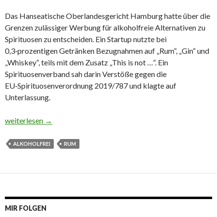
Das Hanseatische Oberlandesgericht Hamburg hatte über die
Grenzen zulässiger Werbung für alkoholfreie Alternativen zu
Spirituosen zu entscheiden. Ein Startup nutzte bei
0,3‑prozentigen Getränken Bezugnahmen auf „Rum“, „Gin“ und
„Whiskey“, teils mit dem Zusatz „This is not …“. Ein
Spirituosenverband sah darin Verstöße gegen die
EU‑Spirituosenverordnung 2019/787 und klagte auf
Unterlassung.
This is not Rum
weiterlesen
→
ALKOHOLFREI
RUM
MIR FOLGEN