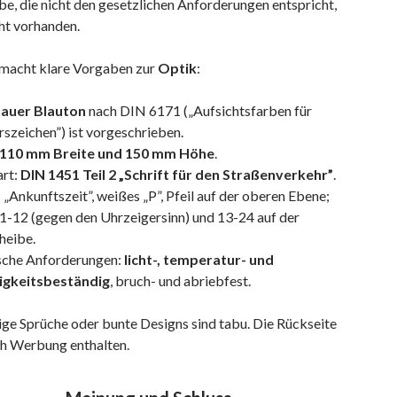
e, die nicht den gesetzlichen Anforderungen entspricht,
icht vorhanden.
macht klare Vorgaben zur
Optik
:
auer Blauton
nach DIN 6171 („Aufsichtsfarben für
szeichen”) ist vorgeschrieben.
110 mm Breite und 150 mm Höhe
.
art:
DIN 1451 Teil 2 „Schrift für den Straßenverkehr”
.
: „Ankunftszeit”, weißes „P”, Pfeil auf der oberen Ebene;
1-12 (gegen den Uhrzeigersinn) und 13-24 auf der
heibe.
sche Anforderungen:
licht-, temperatur- und
igkeitsbeständig
, bruch- und abriebfest.
ige Sprüche oder bunte Designs sind tabu. Die Rückseite
ch Werbung enthalten.