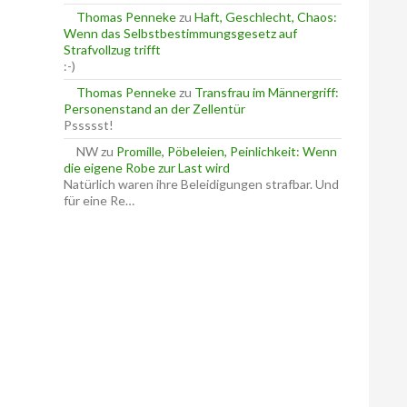
Thomas Penneke
zu
Haft, Geschlecht, Chaos:
Wenn das Selbstbestimmungsgesetz auf
Strafvollzug trifft
:-)
Thomas Penneke
zu
Transfrau im Männergriff:
Personenstand an der Zellentür
Pssssst!
NW
zu
Promille, Pöbeleien, Peinlichkeit: Wenn
die eigene Robe zur Last wird
Natürlich waren ihre Beleidigungen strafbar. Und
für eine Re…