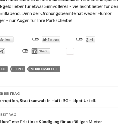
ßgeld lieber für etwas Sinnvolleres – vielleicht lieber für den
Grillabend. Denn der Ordnungsbeamte hat weder Humor
er – nur Augen für Ihre Parkscheibe!
IBE
STPO
VERKEHRSRECHT
R BEITRAG
ags-
rruption, Staatsanwalt in Haft: BGH kippt Urteil!
ation
 BEITRAG
Hure“ etc: Fristlose Kündigung für ausfälligen Mieter