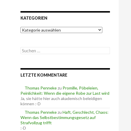
KATEGORIEN
K
a
t
e
S
g
u
o
c
r
h
i
e
e
LETZTE KOMMENTARE
n
n
n
a
Thomas Penneke
zu
Promille, Pöbeleien,
c
Peinlichkeit: Wenn die eigene Robe zur Last wird
h
Ja, sie hätte hier auch akademisch beleidigen
:
können :-D
Thomas Penneke
zu
Haft, Geschlecht, Chaos:
Wenn das Selbstbestimmungsgesetz auf
Strafvollzug trifft
:-D