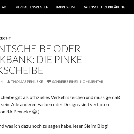
TAKT
VERHALTENSREGELN
IMPRESSUM
DATENSCHUTZERKLÄRUNG
RECHT
NTSCHEIBE ODER
KBANK: DIE PINKE
KSCHEIBE
24
THOMAS PENNEKE
SCHREIBE EINEN KOMMENTAR
cheibe gilt als offizielles Verkehrszeichen und muss gemäß
sein. Alle anderen Farben oder Designs sind verboten
von RA Penneke 😁 ).
nd was ich dazu noch zu sagen habe, lesen Sie im Blog!