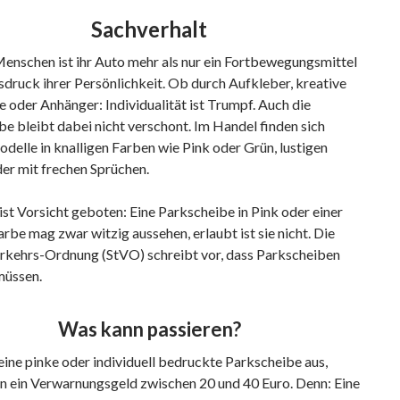
Sachverhalt
Menschen ist ihr Auto mehr als nur ein Fortbewegungsmittel
usdruck ihrer Persönlichkeit. Ob durch Aufkleber, kreative
 oder Anhänger: Individualität ist Trumpf. Auch die
e bleibt dabei nicht verschont. Im Handel finden sich
delle in knalligen Farben wie Pink oder Grün, lustigen
er mit frechen Sprüchen.
ist Vorsicht geboten: Eine Parkscheibe in Pink oder einer
rbe mag zwar witzig aussehen, erlaubt ist sie nicht. Die
rkehrs-Ordnung (StVO) schreibt vor, dass Parkscheiben
müssen.
Was kann passieren?
eine pinke oder individuell bedruckte Parkscheibe aus,
en ein Verwarnungsgeld zwischen 20 und 40 Euro. Denn: Eine