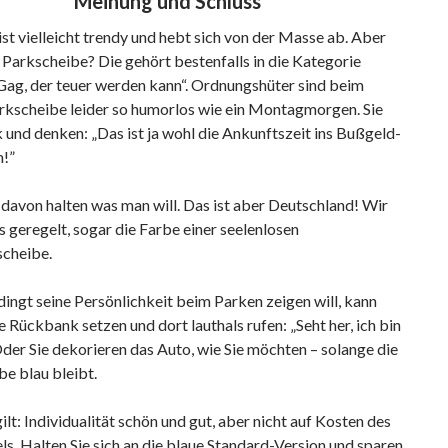
Meinung
und Schluss
 ist vielleicht trendy und hebt sich von der Masse ab. Aber
 Parkscheibe? Die gehört bestenfalls in die Kategorie
Gag, der teuer werden kann“. Ordnungshüter sind beim
kscheibe leider so humorlos wie ein Montagmorgen. Sie
 und denken: „Das ist ja wohl die Ankunftszeit ins Bußgeld-
!”
davon halten was man will. Das ist aber Deutschland! Wir
s geregelt, sogar die Farbe einer seelenlosen
cheibe.
ngt seine Persönlichkeit beim Parken zeigen will, kann
ie Rückbank setzen und dort lauthals rufen: „Seht her, ich bin
der Sie dekorieren das Auto, wie Sie möchten – solange die
e blau bleibt.
lt: Individualität schön und gut, aber nicht auf Kosten des
s. Halten Sie sich an die blaue Standard-Version und sparen