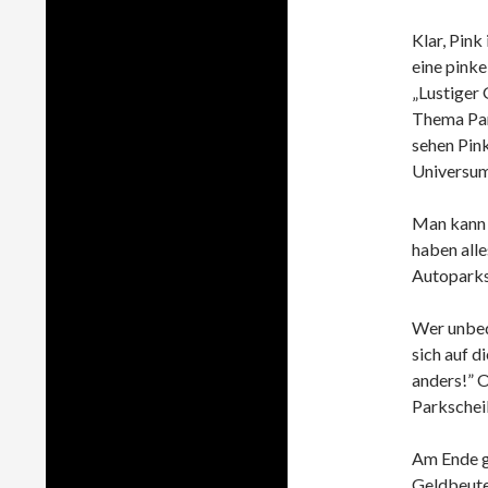
Klar, Pink
eine pinke
„Lustiger 
Thema Par
sehen Pink
Universum
Man kann 
haben alle
Autoparks
Wer unbedi
sich auf d
anders!” O
Parkscheib
Am Ende gi
Geldbeutel