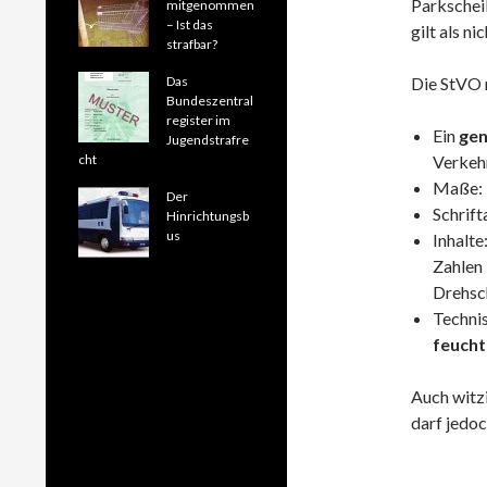
Parkscheib
mitgenommen
– Ist das
gilt als n
strafbar?
Das
Die StVO 
Bundeszentral
register im
Ein
gen
Jugendstrafre
cht
Verkehr
Maße:
Der
Schrift
Hinrichtungsb
us
Inhalte
Zahlen 
Drehsc
Techni
feucht
Auch witz
darf jedo