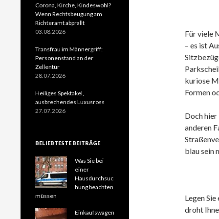
Corona, Kirche, Kindeswohl?
Wenn Rechtsbeugung am
Richteramt abprallt
03.08.2026
Für viele 
– es ist A
Transfrau im Männergriff:
Sitzbezüge
Personenstand an der
Zellentür
Parkscheib
28.07.2026
kuriose Mo
Formen od
Heiliges Spektakel,
ausbrechendes Luxusross
27.07.2026
Doch hier 
anderen Fa
Straßenve
BELIEBTESTE BEITRÄGE
blau sein 
Was Sie bei
einer
Hausdurchsuc
hung beachten
müssen
Legen Sie 
droht Ihn
Einkaufswagen