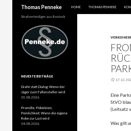
SPRINGE ZUM INHALT
Suchen
Thomas Penneke
HOME
THOMAS PENNEKE
KON
Strafverteidiger aus Rostock
VERKEHRS
FRO
RÜC
PAR
NEUESTE BEITRÄGE
17.12.20
Draht statt Dialog: Wenn der
Jäger zum Fallensteller wird
Eine Parks
05.08.2026
StVO blau 
Promille, Pöbeleien,
(Leitsatz 
Peinlichkeit: Wenn die eigene
Robe zur Last wird
Was gilt u
04.08.2026