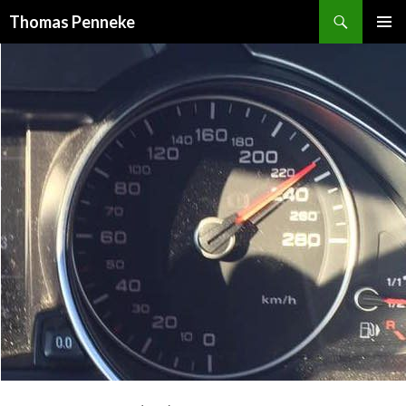
Suchen
Thomas Penneke
SPRINGE
PRIMÄR
ZUM
MENÜ
INHALT