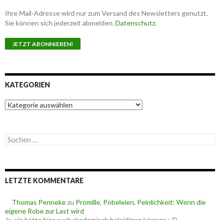
Ihre Mail-Adresse wird nur zum Versand des Newsletters genutzt.
Sie können sich jederzeit abmelden.
Datenschutz
.
KATEGORIEN
K
a
t
e
S
g
u
o
c
r
h
i
e
e
LETZTE KOMMENTARE
n
n
n
a
Thomas Penneke
zu
Promille, Pöbeleien, Peinlichkeit: Wenn die
c
eigene Robe zur Last wird
h
Ja, sie hätte hier auch akademisch beleidigen können :-D