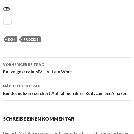
BGH
PROZESS
VORHERIGER BEITRAG
Beitrags-
Polizeigesetz in MV – Auf ein Wort
Navigation
NÄCHSTER BEITRAG
Bundespolizei speichert Aufnahmen ihrer Bodycam bei Amazon
SCHREIBE EINEN KOMMENTAR
Deine E-Mail-Adresse wird nicht veröffentlicht.
Erforderliche Felder