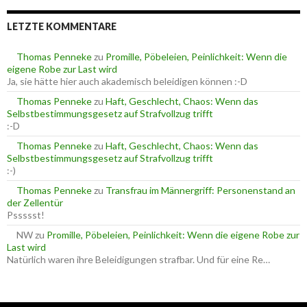
h
i
e
e
LETZTE KOMMENTARE
n
n
n
a
Thomas Penneke
zu
Promille, Pöbeleien, Peinlichkeit: Wenn die
c
eigene Robe zur Last wird
h
Ja, sie hätte hier auch akademisch beleidigen können :-D
:
Thomas Penneke
zu
Haft, Geschlecht, Chaos: Wenn das
Selbstbestimmungsgesetz auf Strafvollzug trifft
:-D
Thomas Penneke
zu
Haft, Geschlecht, Chaos: Wenn das
Selbstbestimmungsgesetz auf Strafvollzug trifft
:-)
Thomas Penneke
zu
Transfrau im Männergriff: Personenstand an
der Zellentür
Pssssst!
NW
zu
Promille, Pöbeleien, Peinlichkeit: Wenn die eigene Robe zur
Last wird
Natürlich waren ihre Beleidigungen strafbar. Und für eine Re…