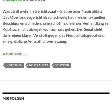
Was zählt mehr im Gerichtssaal – Glaube oder Neutralität?
Das Oberlandesgericht Braunschweig hat in einem aktuellen
Beschluss entschieden: Eine Schöffin, die in der Verhandlung ihr
Kopftuch nicht ablegen wollte, muss gehen. Der Senat sieht
darin einen klaren Verstoß gegen das Neutralitätsgebot und
eine gröbliche Amtspflichtverletzung.
Keine Schöffin mit Kopftuch
weiterlesen
→
KOPFTUCH
NEUTRALITÄT
SCHÖFFIN
MIR FOLGEN