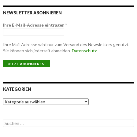
NEWSLETTER ABONNIEREN
Ihre E-Mail-Adresse eintragen
*
Ihre Mail-Adresse wird nur zum Versand des Newsletters genutzt.
Sie können sich jederzeit abmelden.
Datenschutz
.
KATEGORIEN
K
a
t
e
S
g
u
o
c
r