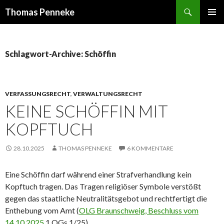
Suchen
Thomas Penneke
SPRINGE
PRIMÄR
ZUM
MENÜ
INHALT
Schlagwort-Archive: Schöffin
VERFASSUNGSRECHT
,
VERWALTUNGSRECHT
KEINE SCHÖFFIN MIT
KOPFTUCH
28.10.2025
THOMAS PENNEKE
6 KOMMENTARE
Eine Schöffin darf während einer Strafverhandlung kein
Kopftuch tragen. Das Tragen religiöser Symbole verstößt
gegen das staatliche Neutralitätsgebot und rechtfertigt die
Enthebung vom Amt (
OLG Braunschweig, Beschluss vom
14.10.2025
1 OGs 1/25).