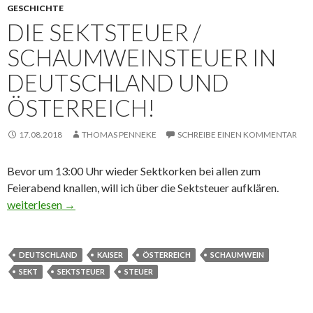
GESCHICHTE
DIE SEKTSTEUER /
SCHAUMWEINSTEUER IN
DEUTSCHLAND UND
ÖSTERREICH!
17.08.2018
THOMAS PENNEKE
SCHREIBE EINEN KOMMENTAR
Bevor um 13:00 Uhr wieder Sektkorken bei allen zum
Feierabend knallen, will ich über die Sektsteuer aufklären.
Die Sektsteuer / Schaumweinsteuer in Deutschland und Österrei
weiterlesen
→
DEUTSCHLAND
KAISER
ÖSTERREICH
SCHAUMWEIN
SEKT
SEKTSTEUER
STEUER