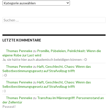
K
a
t
e
S
g
u
o
c
r
h
i
e
e
LETZTE KOMMENTARE
n
n
n
a
Thomas Penneke
zu
Promille, Pöbeleien, Peinlichkeit: Wenn die
c
eigene Robe zur Last wird
h
Ja, sie hätte hier auch akademisch beleidigen können :-D
:
Thomas Penneke
zu
Haft, Geschlecht, Chaos: Wenn das
Selbstbestimmungsgesetz auf Strafvollzug trifft
:-D
Thomas Penneke
zu
Haft, Geschlecht, Chaos: Wenn das
Selbstbestimmungsgesetz auf Strafvollzug trifft
:-)
Thomas Penneke
zu
Transfrau im Männergriff: Personenstand an
der Zellentür
Pssssst!