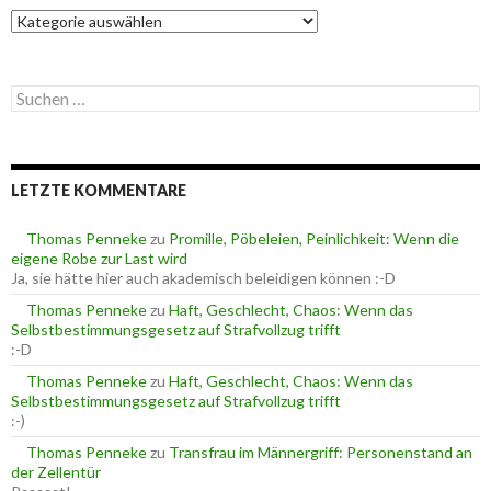
K
a
t
e
S
g
u
o
c
r
h
i
e
e
LETZTE KOMMENTARE
n
n
n
a
Thomas Penneke
zu
Promille, Pöbeleien, Peinlichkeit: Wenn die
c
eigene Robe zur Last wird
h
Ja, sie hätte hier auch akademisch beleidigen können :-D
:
Thomas Penneke
zu
Haft, Geschlecht, Chaos: Wenn das
Selbstbestimmungsgesetz auf Strafvollzug trifft
:-D
Thomas Penneke
zu
Haft, Geschlecht, Chaos: Wenn das
Selbstbestimmungsgesetz auf Strafvollzug trifft
:-)
Thomas Penneke
zu
Transfrau im Männergriff: Personenstand an
der Zellentür