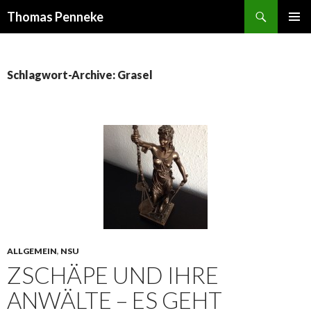
Suchen
Thomas Penneke
SPRINGE
PRIMÄR
ZUM
MENÜ
INHALT
Schlagwort-Archive: Grasel
ALLGEMEIN
,
NSU
ZSCHÄPE UND IHRE
ANWÄLTE – ES GEHT