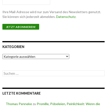
Ihre Mail-Adresse wird nur zum Versand des Newsletters genutzt.
Sie können sich jederzeit abmelden.
Datenschutz
.
KATEGORIEN
K
a
t
e
S
g
u
o
c
r
h
i
e
e
LETZTE KOMMENTARE
n
n
n
a
Thomas Penneke
zu
Promille, Pöbeleien, Peinlichkeit: Wenn die
c