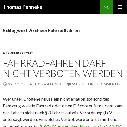
Suchen
Thomas Penneke
SPRINGE
PRIMÄR
ZUM
MENÜ
INHALT
Schlagwort-Archive: Fahrradfahren
VERKEHRSRECHT
FAHRRADFAHREN DARF
NICHT VERBOTEN WERDEN
08.01.2025
THOMAS PENNEKE
SCHREIBE EINEN KOMMENTAR
Wer unter Drogeneinfluss ein nicht erlaubnispflichtiges
Fahrzeug wie ein Fahrrad oder einen E-Scooter führt, dem kann
das Fahren nicht nach § 3 Fahrerlaubnis-Verordnung (FeV)
untersagt werden. Ein solches Verbot wäre unbestimmt und
unverhältnismäßig (
OVG Münster, Beschluss vom 05.12.2024