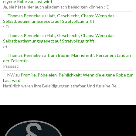
eigene Robe zur Last wird
h
Ja, sie hätte hier auch akademisch beleidigen können :-D
:
Thomas Penneke
zu
Haft, Geschlecht, Chaos: Wenn das
Selbstbestimmungsgesetz auf Strafvollzug trifft
:-D
Thomas Penneke
zu
Haft, Geschlecht, Chaos: Wenn das
Selbstbestimmungsgesetz auf Strafvollzug trifft
:-)
Thomas Penneke
zu
Transfrau im Männergriff: Personenstand an
der Zellentür
Pssssst!
NW
zu
Promille, Pöbeleien, Peinlichkeit: Wenn die eigene Robe zur
Last wird
Natürlich waren ihre Beleidigungen strafbar. Und für eine Re…