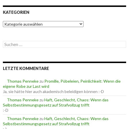
KATEGORIEN
K
a
t
e
S
g
u
o
c
r
h
i
e
e
LETZTE KOMMENTARE
n
n
n
a
Thomas Penneke
zu
Promille, Pöbeleien, Peinlichkeit: Wenn die
c
eigene Robe zur Last wird
h
Ja, sie hätte hier auch akademisch beleidigen können :-D
:
Thomas Penneke
zu
Haft, Geschlecht, Chaos: Wenn das
Selbstbestimmungsgesetz auf Strafvollzug trifft
:-D
Thomas Penneke
zu
Haft, Geschlecht, Chaos: Wenn das
Selbstbestimmungsgesetz auf Strafvollzug trifft
:-)