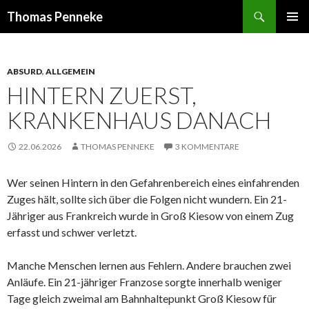
Suchen
Thomas Penneke
SPRINGE
PRIMÄR
ZUM
MENÜ
INHALT
ABSURD
,
ALLGEMEIN
HINTERN ZUERST,
KRANKENHAUS DANACH
22.06.2026
THOMAS PENNEKE
3 KOMMENTARE
Wer seinen Hintern in den Gefahrenbereich eines einfahrenden
Zuges hält, sollte sich über die Folgen nicht wundern. Ein 21-
Jähriger aus Frankreich wurde in Groß Kiesow von einem Zug
erfasst und schwer verletzt.
Manche Menschen lernen aus Fehlern. Andere brauchen zwei
Anläufe. Ein 21-jähriger Franzose sorgte innerhalb weniger
Tage gleich zweimal am Bahnhaltepunkt Groß Kiesow für