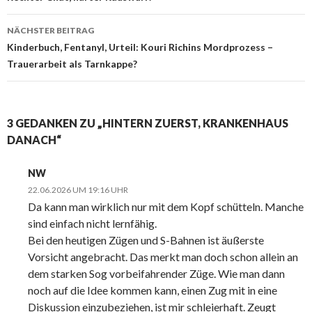
Beitrags-
Navigation
NÄCHSTER BEITRAG
Kinderbuch, Fentanyl, Urteil: Kouri Richins Mordprozess –
Trauerarbeit als Tarnkappe?
3 GEDANKEN ZU „HINTERN ZUERST, KRANKENHAUS
DANACH“
NW
22.06.2026 UM 19:16 UHR
Da kann man wirklich nur mit dem Kopf schütteln. Manche
sind einfach nicht lernfähig.
Bei den heutigen Zügen und S-Bahnen ist äußerste
Vorsicht angebracht. Das merkt man doch schon allein an
dem starken Sog vorbeifahrender Züge. Wie man dann
noch auf die Idee kommen kann, einen Zug mit in eine
Diskussion einzubeziehen, ist mir schleierhaft. Zeugt