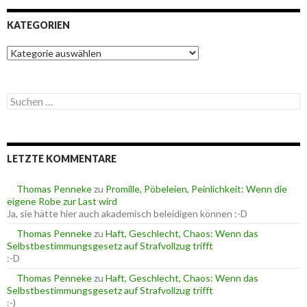
KATEGORIEN
K
a
t
e
S
g
u
o
c
r
h
i
e
e
LETZTE KOMMENTARE
n
n
n
a
Thomas Penneke
zu
Promille, Pöbeleien, Peinlichkeit: Wenn die
c
eigene Robe zur Last wird
h
Ja, sie hätte hier auch akademisch beleidigen können :-D
:
Thomas Penneke
zu
Haft, Geschlecht, Chaos: Wenn das
Selbstbestimmungsgesetz auf Strafvollzug trifft
:-D
Thomas Penneke
zu
Haft, Geschlecht, Chaos: Wenn das
Selbstbestimmungsgesetz auf Strafvollzug trifft
:-)