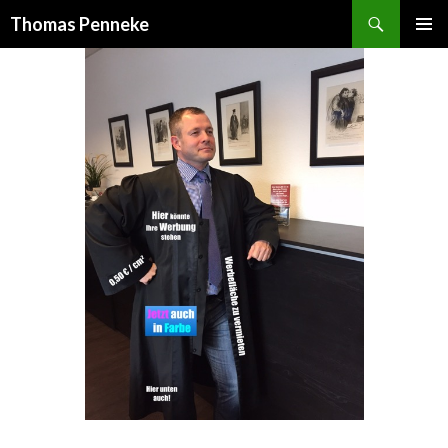
Suchen
Thomas Penneke
SPRINGE
PRIMÄR
ZUM
MENÜ
INHALT