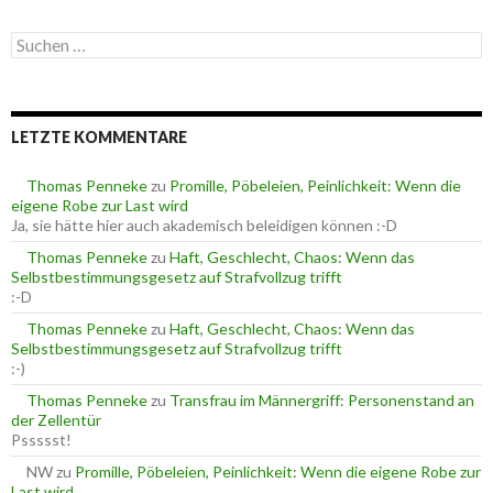
t
e
S
g
u
o
c
r
h
i
e
e
LETZTE KOMMENTARE
n
n
n
a
Thomas Penneke
zu
Promille, Pöbeleien, Peinlichkeit: Wenn die
c
eigene Robe zur Last wird
h
Ja, sie hätte hier auch akademisch beleidigen können :-D
:
Thomas Penneke
zu
Haft, Geschlecht, Chaos: Wenn das
Selbstbestimmungsgesetz auf Strafvollzug trifft
:-D
Thomas Penneke
zu
Haft, Geschlecht, Chaos: Wenn das
Selbstbestimmungsgesetz auf Strafvollzug trifft
:-)
Thomas Penneke
zu
Transfrau im Männergriff: Personenstand an
der Zellentür
Pssssst!
NW
zu
Promille, Pöbeleien, Peinlichkeit: Wenn die eigene Robe zur
Last wird