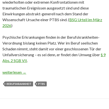
wiederholten oder extremen Konfrontationen mit
traumatischen Ereignissen ausgesetzt sind und diese
Einwirkungen abstrakt-generell nach dem Stand der
Wissenschaft Ursache einer PTBS sind. (
BSG Urteil im März
2026
)
Psychische Erkrankungen finden in der Berufskrankheiten-
Verordnung bislang keinen Platz. Wer im Beruf seelischen
Schaden nimmt, steht damit vor einer geschlossenen Tür der
Unfallversicherung – es sei denn, er findet den Umweg über
§ 9
Abs. 2 SGB VII
.
Wenn Tote krank machen – PTBS des Leichenumbetters
weiterlesen
→
BERUFSKRANKHEIT
PTBS