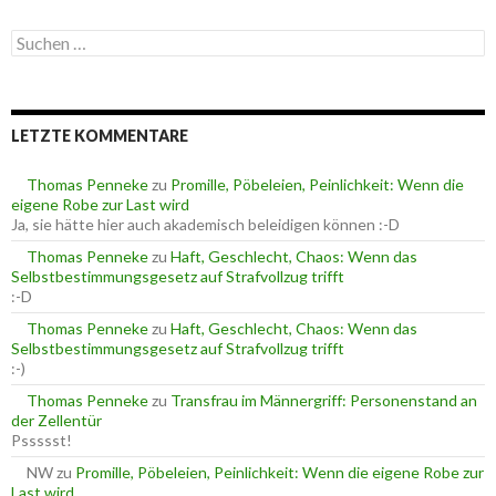
t
e
S
g
u
o
c
r
h
i
e
e
LETZTE KOMMENTARE
n
n
n
a
Thomas Penneke
zu
Promille, Pöbeleien, Peinlichkeit: Wenn die
c
eigene Robe zur Last wird
h
Ja, sie hätte hier auch akademisch beleidigen können :-D
:
Thomas Penneke
zu
Haft, Geschlecht, Chaos: Wenn das
Selbstbestimmungsgesetz auf Strafvollzug trifft
:-D
Thomas Penneke
zu
Haft, Geschlecht, Chaos: Wenn das
Selbstbestimmungsgesetz auf Strafvollzug trifft
:-)
Thomas Penneke
zu
Transfrau im Männergriff: Personenstand an
der Zellentür
Pssssst!
NW
zu
Promille, Pöbeleien, Peinlichkeit: Wenn die eigene Robe zur
Last wird