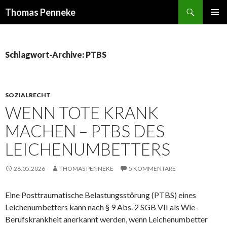
Suchen
Thomas Penneke
SPRINGE
PRIMÄR
ZUM
MENÜ
INHALT
Schlagwort-Archive: PTBS
SOZIALRECHT
WENN TOTE KRANK
MACHEN – PTBS DES
LEICHENUMBETTERS
28.05.2026
THOMAS PENNEKE
5 KOMMENTARE
Eine Posttraumatische Belastungsstörung (PTBS) eines
Leichenumbetters kann nach § 9 Abs. 2 SGB VII als Wie-
Berufskrankheit anerkannt werden, wenn Leichenumbetter