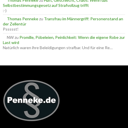
Thomas Penneke
zu
Haft, Geschlecht, Chaos: Wenn das
Selbstbestimmungsgesetz auf Strafvollzug trifft
:-)
Thomas Penneke
zu
Transfrau im Männergriff: Personenstand an
der Zellentür
Pssssst!
NW
zu
Promille, Pöbeleien, Peinlichkeit: Wenn die eigene Robe zur
Last wird
Natürlich waren ihre Beleidigungen strafbar. Und für eine Re…