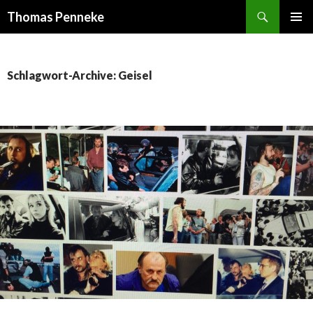
Suchen
Thomas Penneke
SPRINGE
PRIMÄR
ZUM
MENÜ
INHALT
Schlagwort-Archive: Geisel