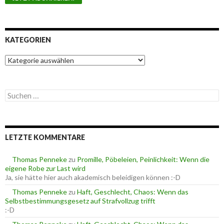
KATEGORIEN
K
a
t
e
S
g
u
o
c
r
h
i
e
e
LETZTE KOMMENTARE
n
n
n
a
Thomas Penneke
zu
Promille, Pöbeleien, Peinlichkeit: Wenn die
c
eigene Robe zur Last wird
h
Ja, sie hätte hier auch akademisch beleidigen können :-D
:
Thomas Penneke
zu
Haft, Geschlecht, Chaos: Wenn das
Selbstbestimmungsgesetz auf Strafvollzug trifft
:-D