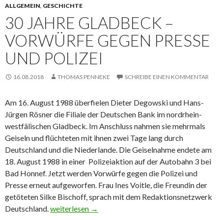
ALLGEMEIN
,
GESCHICHTE
30 JAHRE GLADBECK –
VORWÜRFE GEGEN PRESSE
UND POLIZEI
16.08.2018
THOMAS PENNEKE
SCHREIBE EINEN KOMMENTAR
Am 16. August 1988 überfielen Dieter Degowski und Hans-
Jürgen Rösner die Filiale der Deutschen Bank im nordrhein-
westfälischen Gladbeck. Im Anschluss nahmen sie mehrmals
Geiseln und flüchteten mit ihnen zwei Tage lang durch
Deutschland und die Niederlande. Die Geiselnahme endete am
18. August 1988 in einer Polizeiaktion auf der Autobahn 3 bei
Bad Honnef. Jetzt werden Vorwürfe gegen die Polizei und
Presse erneut aufgeworfen. Frau Ines Voitle, die Freundin der
getöteten Silke Bischoff, sprach mit dem Redaktionsnetzwerk
Deutschland.
30 Jahre Gladbeck – Vorwürfe gegen Presse und Po
weiterlesen
→