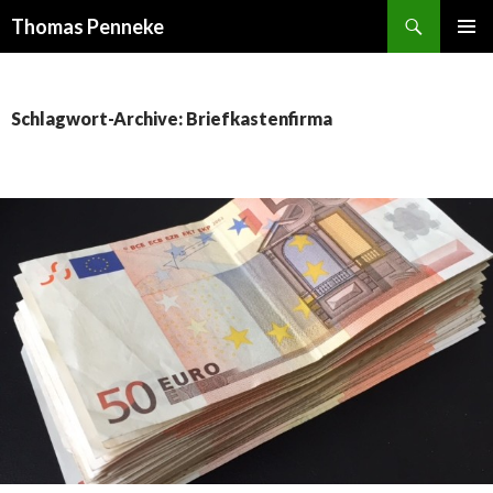
Suchen
Thomas Penneke
SPRINGE
PRIMÄR
ZUM
MENÜ
INHALT
Schlagwort-Archive: Briefkastenfirma