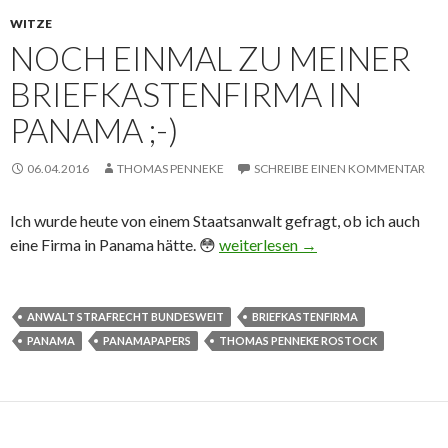
WITZE
NOCH EINMAL ZU MEINER
BRIEFKASTENFIRMA IN
PANAMA ;-)
06.04.2016
THOMAS PENNEKE
SCHREIBE EINEN KOMMENTAR
Ich wurde heute von einem Staatsanwalt gefragt, ob ich auch
eine Firma in Panama hätte. 😳
Noch einmal zu meiner Briefkast
weiterlesen
→
ANWALT STRAFRECHT BUNDESWEIT
BRIEFKASTENFIRMA
PANAMA
PANAMAPAPERS
THOMAS PENNEKE ROSTOCK