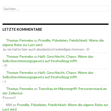
e
S
g
u
o
c
r
h
i
e
e
LETZTE KOMMENTARE
n
n
n
a
Thomas Penneke
zu
Promille, Pöbeleien, Peinlichkeit: Wenn die
c
eigene Robe zur Last wird
h
Ja, sie hätte hier auch akademisch beleidigen können :-D
:
Thomas Penneke
zu
Haft, Geschlecht, Chaos: Wenn das
Selbstbestimmungsgesetz auf Strafvollzug trifft
:-D
Thomas Penneke
zu
Haft, Geschlecht, Chaos: Wenn das
Selbstbestimmungsgesetz auf Strafvollzug trifft
:-)
Thomas Penneke
zu
Transfrau im Männergriff: Personenstand an
der Zellentür
Pssssst!
NW
zu
Promille, Pöbeleien, Peinlichkeit: Wenn die eigene Robe zur
Last wird