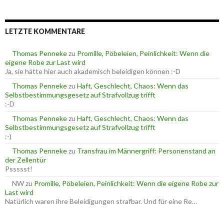
c
r
h
i
e
e
LETZTE KOMMENTARE
n
n
n
a
Thomas Penneke
zu
Promille, Pöbeleien, Peinlichkeit: Wenn die
c
eigene Robe zur Last wird
h
Ja, sie hätte hier auch akademisch beleidigen können :-D
:
Thomas Penneke
zu
Haft, Geschlecht, Chaos: Wenn das
Selbstbestimmungsgesetz auf Strafvollzug trifft
:-D
Thomas Penneke
zu
Haft, Geschlecht, Chaos: Wenn das
Selbstbestimmungsgesetz auf Strafvollzug trifft
:-)
Thomas Penneke
zu
Transfrau im Männergriff: Personenstand an
der Zellentür
Pssssst!
NW
zu
Promille, Pöbeleien, Peinlichkeit: Wenn die eigene Robe zur
Last wird
Natürlich waren ihre Beleidigungen strafbar. Und für eine Re…