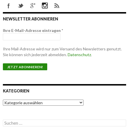
NEWSLETTER ABONNIEREN
Ihre E-Mail-Adresse eintragen
*
Ihre Mail-Adresse wird nur zum Versand des Newsletters genutzt.
Sie können sich jederzeit abmelden.
Datenschutz
.
KATEGORIEN
K
a
t
e
S
g
u
o