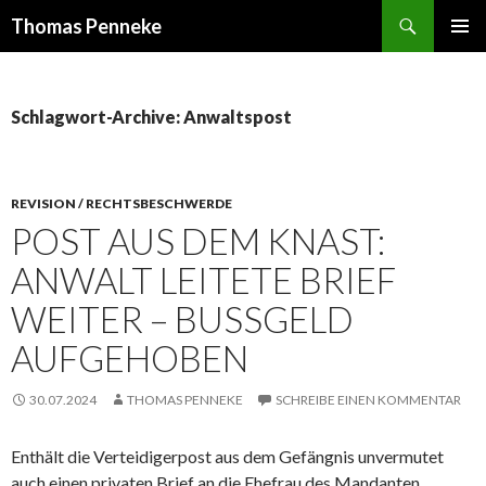
Suchen
Thomas Penneke
SPRINGE
PRIMÄR
ZUM
MENÜ
INHALT
Schlagwort-Archive: Anwaltspost
REVISION / RECHTSBESCHWERDE
POST AUS DEM KNAST:
ANWALT LEITETE BRIEF
WEITER – BUSSGELD A
UFGEHOBEN
30.07.2024
THOMAS PENNEKE
SCHREIBE EINEN KOMMENTAR
Enthält die Verteidigerpost aus dem Gefängnis unvermutet
auch einen privaten Brief an die Ehefrau des Mandanten,