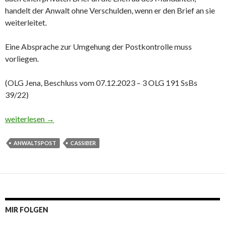
handelt der Anwalt ohne Verschulden, wenn er den Brief an sie
weiterleitet.
Eine Absprache zur Umgehung der Postkontrolle muss
vorliegen.
(OLG Jena, Beschluss vom 07.12.2023 – 3 OLG 191 SsBs
39/22)
Post aus dem Knast: Anwalt leitete Brief weiter – Bußgeld aufg
weiterlesen
→
ANWALTSPOST
CASSIBER
MIR FOLGEN