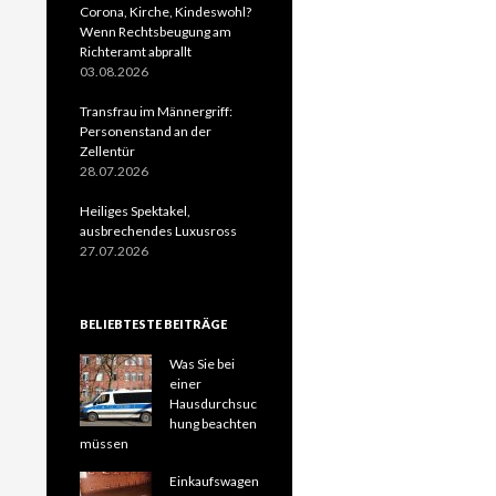
Corona, Kirche, Kindeswohl?
Wenn Rechtsbeugung am
Richteramt abprallt
03.08.2026
Transfrau im Männergriff:
Personenstand an der
Zellentür
28.07.2026
Heiliges Spektakel,
ausbrechendes Luxusross
27.07.2026
BELIEBTESTE BEITRÄGE
Was Sie bei
einer
Hausdurchsuc
hung beachten
müssen
Einkaufswagen