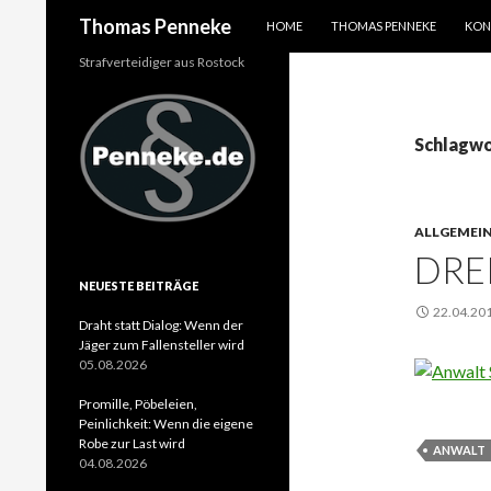
SPRINGE ZUM INHALT
Suchen
Thomas Penneke
HOME
THOMAS PENNEKE
KON
Strafverteidiger aus Rostock
Schlagwo
ALLGEMEI
DRE
NEUESTE BEITRÄGE
22.04.20
Draht statt Dialog: Wenn der
Jäger zum Fallensteller wird
05.08.2026
Promille, Pöbeleien,
Peinlichkeit: Wenn die eigene
Robe zur Last wird
ANWALT
04.08.2026