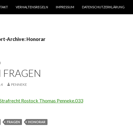
TAKT
VERHALTENSREGELN
IMPRESSUM
DATENSCHUTZERKLÄRUNG
rt-Archive: Honorar
N
I FRAGEN
14
PENNEKE
FRAGEN
HONORAR