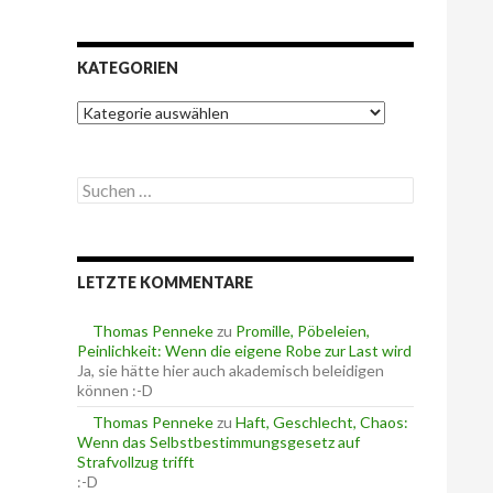
KATEGORIEN
K
a
t
e
S
g
u
o
c
r
h
i
e
e
LETZTE KOMMENTARE
n
n
n
a
Thomas Penneke
zu
Promille, Pöbeleien,
c
Peinlichkeit: Wenn die eigene Robe zur Last wird
h
Ja, sie hätte hier auch akademisch beleidigen
:
können :-D
Thomas Penneke
zu
Haft, Geschlecht, Chaos:
Wenn das Selbstbestimmungsgesetz auf
Strafvollzug trifft
:-D